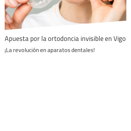
Apuesta por la ortodoncia invisible en Vigo
¡La revolución en aparatos dentales!
En el Centro Odontológico Dentine somos
líderes en tratamientos de ortodoncia invisible
en Vigo. Entendemos la importancia de una
sonrisa radiante
y la influencia que puede tener
en tu autoestima y calidad de vida. Por eso,
ofrecemos alternativas innovadoras en
ortodoncia, apoyadas por un equipo de
ortodoncistas en Vigo altamente cualificados y
técnicas de vanguardia.
La ortodoncia invisible en Vigo ha ganado